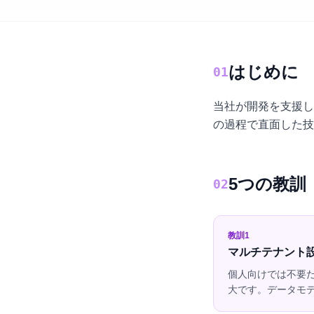
はじめに
01
当社が開発を支援し
の過程で直面した技
5つの教訓
02
教訓1
マルチテナント
個人向けでは不要
大です。データモデル