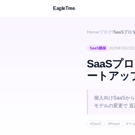
EagleTree
.
Home
/
ブログ
/
SaaSプ
SaaS開発
2025年3月22日
SaaS
ートアッ
個人向けSaaSか
モデルの変更で 
#
SaaS
#
React
#
マ