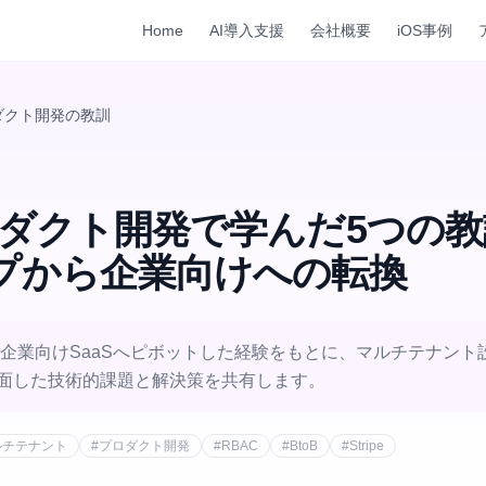
Home
AI導入支援
会社概要
iOS事例
ロダクト開発の教訓
プロダクト開発で学んだ5つの
プから企業向けへの転換
ら企業向けSaaSへピボットした経験をもとに、マルチテナン
直面した技術的課題と解決策を共有します。
ルチテナント
#
プロダクト開発
#
RBAC
#
BtoB
#
Stripe