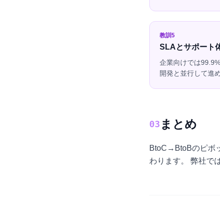
教訓5
SLAとサポート
企業向けでは99.
開発と並行して進
まとめ
03
BtoC→BtoB
わります。 弊社で