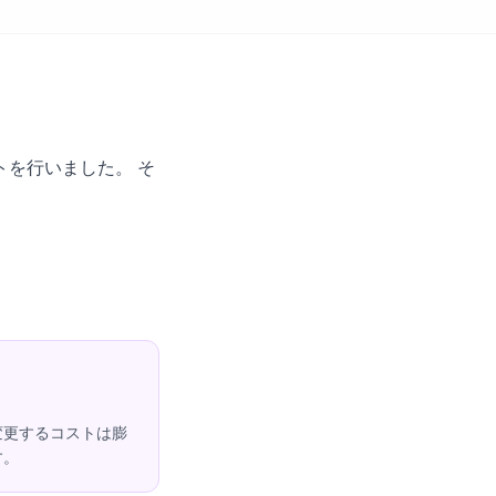
トを行いました。 そ
変更するコストは膨
す。