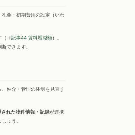
・礼金・初期費用の設定（いわ
す（→
記事44 賃料増減額
）。
判断できます。
ら、仲介・管理の体制を見直す
理された物件情報・記録
が連携
ましょう。