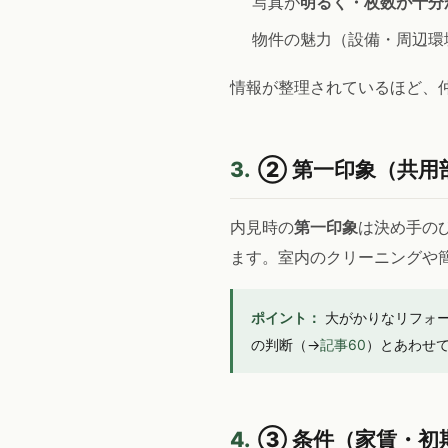
写真が
明るく・枚数が十分
物件の魅力（設備・周辺環
情報が整理されているほど、
3.
② 第一印象（共用
内見時の
第一印象
は決め手の
ます。室内のクリーニングや
ポイント：
大がかりなリフォー
の判断（→
記事60
）とあわせ
4.
③ 条件（家賃・初