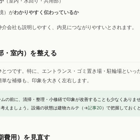
か
（室内・水回り・共用部）
境）が
わかりやすく伝わっているか
仲介会社も説明しやすく、内見につながりやすいとされます。
部・室内）を整える
ひとつです。特に、エントランス・ゴミ置き場・駐輪場といっ
簡単な補修も、印象を大きく左右します。
ムの前に、清掃・整理・小修繕で印象が改善することも少なくありま
て考えましょう。設備の状態は建物カルテ（→
記事20
）で把握しておく
期費用）を見直す