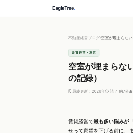
EagleTree
.
不動産経営ブログ
/
空室が埋まらない
賃貸経営・運営
空室が埋まらな
の記録）
🗓 最終更新：2026年
⏱ 読了 約7分

賃貸経営で
最も多い悩みが
せって家賃を下げる前に、