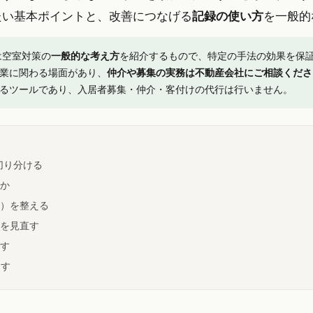
たい基本ポイントと、改善につなげる
記録の使い方
を一般的
は空室対策の
一般的な考え方
を紹介するもので、特定の手法の効果を保
業に関わる場面があり、
仲介や募集の実務は不動産会社にご相談くださ
るツールであり、入居者募集・仲介・客付けの代行は行いません。
切り分ける
新か
内）を整える
）を見直す
直す
回す