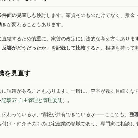
条件面の見直し
も検討します。家賃そのものだけでなく、敷金
動きが変わることもあります。
に直結するため慎重に。家賃の改定には法的な考え方もありま
、反響がどうだったか」を記録して比較
すると、根拠を持って
携を見直す
力
に課題があることもあります。一般に、空室が数ヶ月続くな
→
記事57 自主管理と管理委託
）。
伝わっているか、情報が共有できているか ── ここでも、
整
客付け・仲介そのものは宅建業の領域であり、専門家に相談し