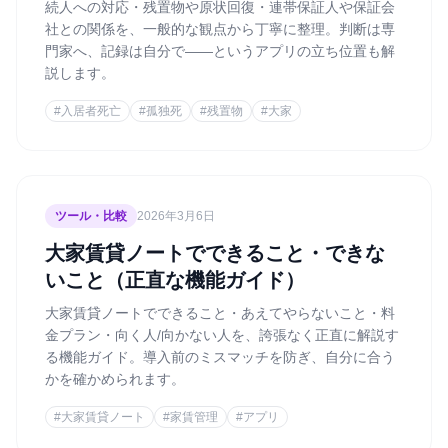
続人への対応・残置物や原状回復・連帯保証人や保証会
社との関係を、一般的な観点から丁寧に整理。判断は専
門家へ、記録は自分で——というアプリの立ち位置も解
説します。
#
入居者死亡
#
孤独死
#
残置物
#
大家
ツール・比較
2026年3月6日
大家賃貸ノートでできること・できな
いこと（正直な機能ガイド）
大家賃貸ノートでできること・あえてやらないこと・料
金プラン・向く人/向かない人を、誇張なく正直に解説す
る機能ガイド。導入前のミスマッチを防ぎ、自分に合う
かを確かめられます。
#
大家賃貸ノート
#
家賃管理
#
アプリ