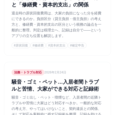
と「修繕費・資本的支出」の関係
退去時の原状回復費用は、大家の負担になった分を経費
にできるのか。負担区分（貸主負担・借主負担）の考え
方と、修繕費・資本的支出の区分という税務の論点を一
般的に整理。判定は税理士へ、記録は自分で——という
アプリの立ち位置も解説します。
#
原状回復
#
修繕費
#
資本的支出
#
確定申告
法務・トラブル対応
2026年2月24日
騒音・ゴミ・ペット…入居者間トラブ
ルと苦情、大家ができる対応と記録術
騒音・ゴミ出し・ペット・喫煙など、入居者間の近隣ト
ラブルや苦情に大家はどう対応すべきか。一般的な対応
の考え方、やってはいけないこと、契約違反との関係、
そして対応を客観的に残す記録術を整理。記録を助ける