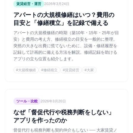
賃貸経営・運営
2026年3月24日
アパートの大規模修繕はいつ？費用の
目安と「修繕積立」を記録で備える
アパートの大規模修繕の時期（築10年・15年・25年が目
安）と費用の考え方、修繕積立の目安を一般的に整理。
突然の大きな出費に慌てないために、設備・修繕履歴を
記録して計画的に備える方法を解説。修繕記録を助ける
アプリの立ち位置も紹介します。
#
大規模修繕
#
修繕積立
#
賃貸経営
#
大家
ツール・比較
2026年3月20日
なぜ「督促代行や税務判断をしない」
アプリを作ったのか
督促代行も税務判断も契約仲介もしない ── 大家賃貸ノ