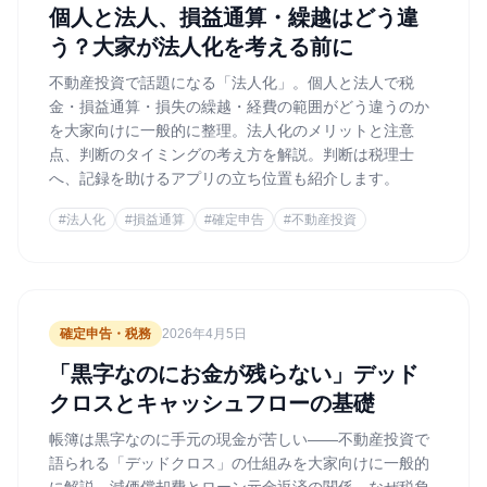
個人と法人、損益通算・繰越はどう違
う？大家が法人化を考える前に
不動産投資で話題になる「法人化」。個人と法人で税
金・損益通算・損失の繰越・経費の範囲がどう違うのか
を大家向けに一般的に整理。法人化のメリットと注意
点、判断のタイミングの考え方を解説。判断は税理士
へ、記録を助けるアプリの立ち位置も紹介します。
#
法人化
#
損益通算
#
確定申告
#
不動産投資
確定申告・税務
2026年4月5日
「黒字なのにお金が残らない」デッド
クロスとキャッシュフローの基礎
帳簿は黒字なのに手元の現金が苦しい——不動産投資で
語られる「デッドクロス」の仕組みを大家向けに一般的