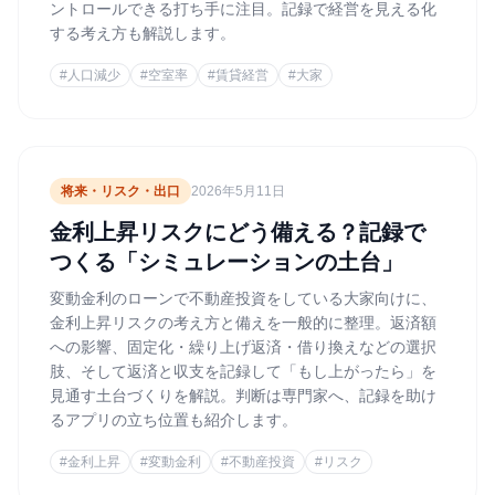
ントロールできる打ち手に注目。記録で経営を見える化
する考え方も解説します。
#
人口減少
#
空室率
#
賃貸経営
#
大家
将来・リスク・出口
2026年5月11日
金利上昇リスクにどう備える？記録で
つくる「シミュレーションの土台」
変動金利のローンで不動産投資をしている大家向けに、
金利上昇リスクの考え方と備えを一般的に整理。返済額
への影響、固定化・繰り上げ返済・借り換えなどの選択
肢、そして返済と収支を記録して「もし上がったら」を
見通す土台づくりを解説。判断は専門家へ、記録を助け
るアプリの立ち位置も紹介します。
#
金利上昇
#
変動金利
#
不動産投資
#
リスク