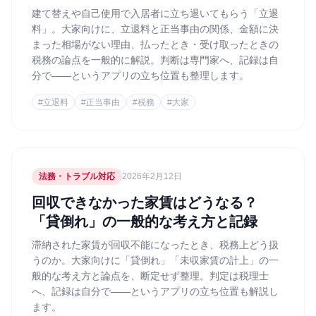
建て替えや自己使用で入居者に立ち退いてもらう「立退
料」。大家向けに、立退料と正当事由の関係、金額に決
まった相場がない理由、払ったとき・受け取ったときの
税務の論点を一般的に解説。判断は専門家へ、記録は自
分で——というアプリの立ち位置も整理します。
#
立退料
#
正当事由
#
税務
#
大家
法務・トラブル対応
2026年2月12日
回収できなかった家賃はどうなる？
「貸倒れ」の一般的な考え方と記録
滞納された家賃が回収不能になったとき、税務上どう扱
うのか。大家向けに「貸倒れ」「未収家賃の計上」の一
般的な考え方と論点を、断定せず整理。判定は税理士
へ、記録は自分で——というアプリの立ち位置も解説し
ます。