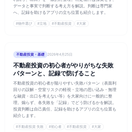
データと事実で判断する考え方を解説。判断は専門家
へ、記録を助けるアプリの立ち位置も紹介します。
#
物件選び
#
立地
#
不動産投資
#
大家
不動産投資・基礎
2026年4月25日
不動産投資の初心者がやりがちな失敗
パターンと、記録で防げること
不動産投資の初心者が陥りやすい失敗パターン（表面利
回りの誤解・空室リスクの軽視・立地の思い込み・無理
な融資・出口を考えない等）を大家向けに一般的に整
理。煽らず、各失敗を「記録」でどう防げるかを解説。
投資判断は自己責任、記録を助けるアプリの立ち位置も
紹介します。
#
不動産投資 失敗
#
初心者
#
不動産投資
#
大家