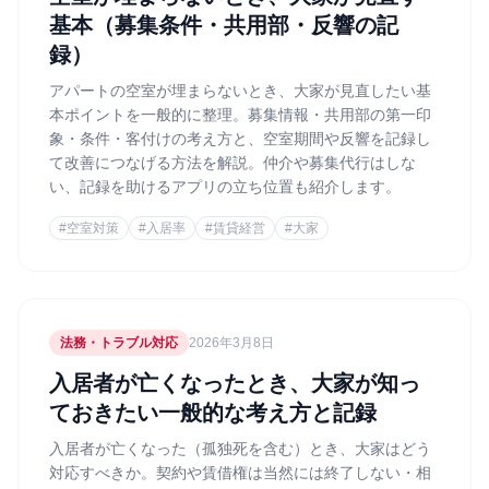
基本（募集条件・共用部・反響の記
録）
アパートの空室が埋まらないとき、大家が見直したい基
本ポイントを一般的に整理。募集情報・共用部の第一印
象・条件・客付けの考え方と、空室期間や反響を記録し
て改善につなげる方法を解説。仲介や募集代行はしな
い、記録を助けるアプリの立ち位置も紹介します。
#
空室対策
#
入居率
#
賃貸経営
#
大家
法務・トラブル対応
2026年3月8日
入居者が亡くなったとき、大家が知っ
ておきたい一般的な考え方と記録
入居者が亡くなった（孤独死を含む）とき、大家はどう
対応すべきか。契約や賃借権は当然には終了しない・相