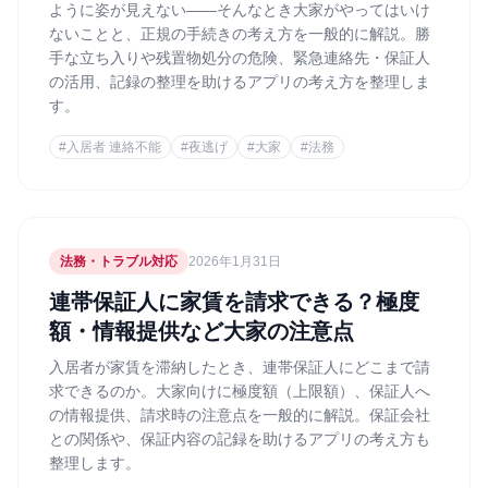
ように姿が見えない——そんなとき大家がやってはいけ
ないことと、正規の手続きの考え方を一般的に解説。勝
手な立ち入りや残置物処分の危険、緊急連絡先・保証人
の活用、記録の整理を助けるアプリの考え方を整理しま
す。
#
入居者 連絡不能
#
夜逃げ
#
大家
#
法務
法務・トラブル対応
2026年1月31日
連帯保証人に家賃を請求できる？極度
額・情報提供など大家の注意点
入居者が家賃を滞納したとき、連帯保証人にどこまで請
求できるのか。大家向けに極度額（上限額）、保証人へ
の情報提供、請求時の注意点を一般的に解説。保証会社
との関係や、保証内容の記録を助けるアプリの考え方も
整理します。