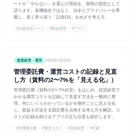
ートが「やらない」を選んだ理由を、開発の思想として
語ります。多機能化ではなく、法令とプライバシーを尊
重し、長く寄り添う「記憶OS」をめざす考え方。
#
大家賃貸ノート
#
家賃管理
#
アプリ
賃貸経営・運営
2026年3月20日
管理委託費・運営コストの記録と見直
し方（賃料の2〜7%を「見える化」）
管理委託費（賃料の2〜7%目安）をはじめ、賃貸経営で
かかる運営コストを記録して見直す方法を一般的に整
理。何にいくらかかっているかを物件ごとに見える化
し、収益を圧迫する固定費を点検する考え方を解説。コ
ストの記録を助けるアプリの立ち位置も紹介します。
#
管理委託費
#
運営コスト
#
賃貸経営
#
大家