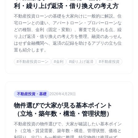
利・繰り上げ返済・借り換えの考え方
不動産投資ローンの基礎を大家向けに一般的に解説。住
宅ローンとの違い、アパートローン・プロパーローンな
どの種類、金利（固定・変動）、審査で見られる点、繰
り上げ返済・借り換えの考え方を整理。融資のあっせん
はせず金融機関へ、返済の記録を助けるアプリの立ち位
置も紹介します。
#
不動産投資ローン
#
金利
#
繰り上げ返済
#
不動産投資
不動産投資・基礎
2026年4月29日
物件選びで大家が見る基本ポイント
（立地・築年数・構造・管理状態）
不動産投資の物件選びで、大家が確認したい基本ポイン
ト（立地・賃貸需要、築年数・構造、管理状態、価格と
利回り、出口）を一般的に整理。特定物件は推奨せず、