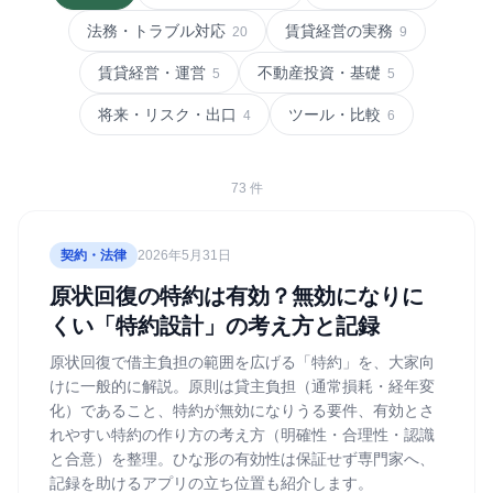
法務・トラブル対応
賃貸経営の実務
20
9
賃貸経営・運営
不動産投資・基礎
5
5
将来・リスク・出口
ツール・比較
4
6
73
件
契約・法律
2026年5月31日
原状回復の特約は有効？無効になりに
くい「特約設計」の考え方と記録
原状回復で借主負担の範囲を広げる「特約」を、大家向
けに一般的に解説。原則は貸主負担（通常損耗・経年変
化）であること、特約が無効になりうる要件、有効とさ
れやすい特約の作り方の考え方（明確性・合理性・認識
と合意）を整理。ひな形の有効性は保証せず専門家へ、
記録を助けるアプリの立ち位置も紹介します。