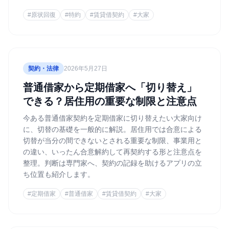
#
原状回復
#
特約
#
賃貸借契約
#
大家
契約・法律
2026年5月27日
普通借家から定期借家へ「切り替え」
できる？居住用の重要な制限と注意点
今ある普通借家契約を定期借家に切り替えたい大家向け
に、切替の基礎を一般的に解説。居住用では合意による
切替が当分の間できないとされる重要な制限、事業用と
の違い、いったん合意解約して再契約する形と注意点を
整理。判断は専門家へ、契約の記録を助けるアプリの立
ち位置も紹介します。
#
定期借家
#
普通借家
#
賃貸借契約
#
大家