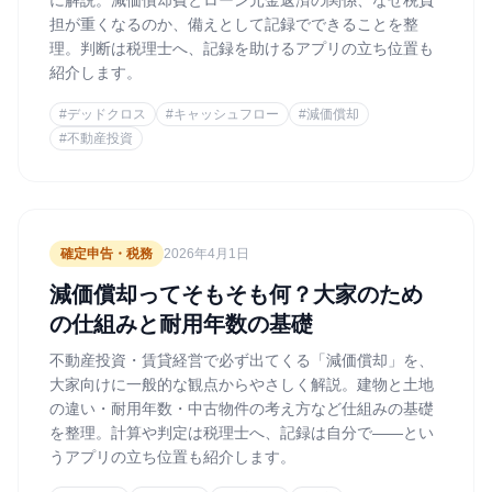
に解説。減価償却費とローン元金返済の関係、なぜ税負
担が重くなるのか、備えとして記録でできることを整
理。判断は税理士へ、記録を助けるアプリの立ち位置も
紹介します。
#
デッドクロス
#
キャッシュフロー
#
減価償却
#
不動産投資
確定申告・税務
2026年4月1日
減価償却ってそもそも何？大家のため
の仕組みと耐用年数の基礎
不動産投資・賃貸経営で必ず出てくる「減価償却」を、
大家向けに一般的な観点からやさしく解説。建物と土地
の違い・耐用年数・中古物件の考え方など仕組みの基礎
を整理。計算や判定は税理士へ、記録は自分で——とい
うアプリの立ち位置も紹介します。