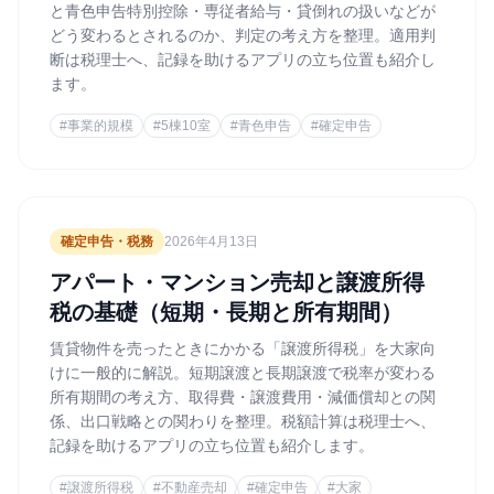
と青色申告特別控除・専従者給与・貸倒れの扱いなどが
どう変わるとされるのか、判定の考え方を整理。適用判
断は税理士へ、記録を助けるアプリの立ち位置も紹介し
ます。
#
事業的規模
#
5棟10室
#
青色申告
#
確定申告
確定申告・税務
2026年4月13日
アパート・マンション売却と譲渡所得
税の基礎（短期・長期と所有期間）
賃貸物件を売ったときにかかる「譲渡所得税」を大家向
けに一般的に解説。短期譲渡と長期譲渡で税率が変わる
所有期間の考え方、取得費・譲渡費用・減価償却との関
係、出口戦略との関わりを整理。税額計算は税理士へ、
記録を助けるアプリの立ち位置も紹介します。
#
譲渡所得税
#
不動産売却
#
確定申告
#
大家