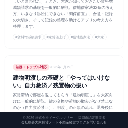
しいと言われた）」とき、大家が知っておきたい賃料増
減額請求の基礎を一般的に解説。借地借家法32条の考え
方、いきなり訴訟にできない「調停前置」、合意・記録
の大切さ、そして記録の整理を助けるアプリの考え方を
整理します。
#
賃料増減額請求
#
家賃値上げ
#
借地借家法
#
大家
法務・トラブル対応
2026年1月19日
建物明渡しの基礎と「やってはいけな
い」自力救済／残置物の扱い
家賃滞納で部屋を返してもらう「建物明渡し」を大家向
けに一般的に解説。鍵の交換や荷物の撤去がなぜ禁止な
のか（自力救済禁止）、明渡しの正規の流れ、退去後に
残された残置物の扱い、そして記録の整理を助けるアプ
©
2026
株式会社イーグルツリー — 福岡市認定事業者
リの考え方を整理します。
会社概要
大家賃貸ノート
不動産経営ブログ
お問い合わせ