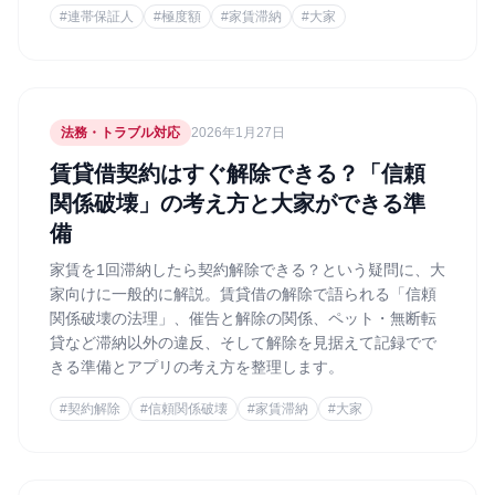
#
連帯保証人
#
極度額
#
家賃滞納
#
大家
法務・トラブル対応
2026年1月27日
賃貸借契約はすぐ解除できる？「信頼
関係破壊」の考え方と大家ができる準
備
家賃を1回滞納したら契約解除できる？という疑問に、大
家向けに一般的に解説。賃貸借の解除で語られる「信頼
関係破壊の法理」、催告と解除の関係、ペット・無断転
貸など滞納以外の違反、そして解除を見据えて記録でで
きる準備とアプリの考え方を整理します。
#
契約解除
#
信頼関係破壊
#
家賃滞納
#
大家