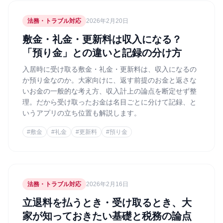
法務・トラブル対応
2026年2月20日
敷金・礼金・更新料は収入になる？
「預り金」との違いと記録の分け方
入居時に受け取る敷金・礼金・更新料は、収入になるの
か預り金なのか。大家向けに、返す前提のお金と返さな
いお金の一般的な考え方、収入計上の論点を断定せず整
理。だから受け取ったお金は名目ごとに分けて記録、と
いうアプリの立ち位置も解説します。
#
敷金
#
礼金
#
更新料
#
預り金
法務・トラブル対応
2026年2月16日
立退料を払うとき・受け取るとき、大
家が知っておきたい基礎と税務の論点