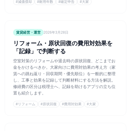
#
減価償却
#
耐用年数
#
確定申告
#
大家
賃貸経営・運営
2026年3月28日
リフォーム・原状回復の費用対効果を
「記録」で判断する
空室対策のリフォームや退去時の原状回復、どこまでお
金をかけるべきか。大家向けに費用対効果の考え方（家
賃への跳ね返り・回収期間・優先順位）を一般的に整理
し、工事と効果を記録して判断材料にする方法を解説。
修繕費の区分は税理士へ、記録を助けるアプリの立ち位
置も紹介します。
#
リフォーム
#
原状回復
#
費用対効果
#
大家