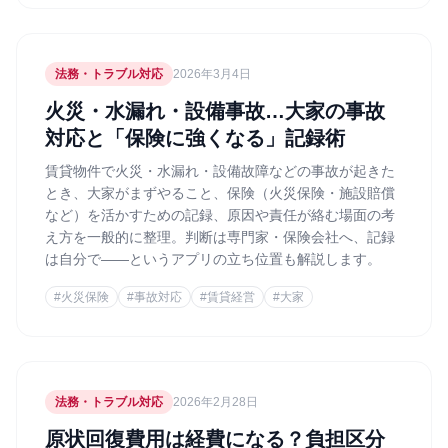
法務・トラブル対応
2026年3月4日
火災・水漏れ・設備事故…大家の事故
対応と「保険に強くなる」記録術
賃貸物件で火災・水漏れ・設備故障などの事故が起きた
とき、大家がまずやること、保険（火災保険・施設賠償
など）を活かすための記録、原因や責任が絡む場面の考
え方を一般的に整理。判断は専門家・保険会社へ、記録
は自分で——というアプリの立ち位置も解説します。
#
火災保険
#
事故対応
#
賃貸経営
#
大家
法務・トラブル対応
2026年2月28日
原状回復費用は経費になる？負担区分