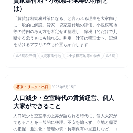
貸家建付地・小規模宅地等の特例と
は）
「賃貸は相続税対策になる」と言われる理由を大家向け
に一般的に解説。貸家・貸家建付地の評価、小規模宅地
等の特例の考え方を断定せず整理し、節税目的だけで判
断する危うさにも触れる。判定・計算は税理士へ、記録
を助けるアプリの立ち位置も紹介します。
#
相続税評価
#
貸家建付地
#
小規模宅地等の特例
#
相続
将来・リスク・出口
2026年5月15日
人口減少・空室時代の賃貸経営、個人
大家ができること
人口減少と空室率の上昇が語られる時代に、個人大家が
できることを一般的に整理。不安を煽らず、立地と需要
の把握・差別化・管理の質・長期保有の見直しなど、コ