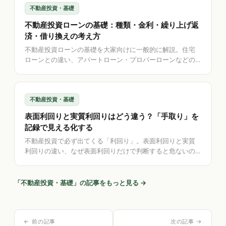
不動産投資・基礎
不動産投資ローンの基礎：種類・金利・繰り上げ返
済・借り換えの考え方
不動産投資ローンの基礎を大家向けに一般的に解説。住宅
ローンとの違い、アパートローン・プロパーローンなどの
種類、金利（固定・変動）、審査で見られる点、繰り上げ
返済・借り換えの考え方を整理。融資のあっせんはせず金
融機関へ、返済の記録を助けるアプリの立ち位置も紹介し
不動産投資・基礎
ます。
表面利回りと実質利回りはどう違う？「手取り」を
記録で見える化する
不動産投資で必ず出てくる「利回り」。表面利回りと実質
利回りの違い、なぜ表面利回りだけで判断すると危ないの
かを大家向けに一般的に解説。運営費・諸費用を含めた
「手取り」を記録で見える化する考え方を整理。投資判断
は専門家へ、記録を助けるアプリの立ち位置も紹介しま
「
不動産投資・基礎
」の記事をもっと見る →
す。
← 前の記事
次の記事 →