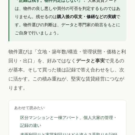
「記録は残す。物件判定はしない」：
大家賃貸ノート
は、物件の良し悪しや買付の可否を判定するものではあ
りません。残せるのは
購入後の収支・修繕などの実績
で
す。物件選びの判断は、データと専門家の助言をもとに
ご自身で行いましょう。
物件選びは「立地・築年数/構造・管理状態・価格と利
回り・出口」を、好みではなく
データと事実
で見るの
が基本。そして買った後は記録で答え合わせをし、次
に活かす。この積み重ねが、堅実な賃貸経営につなが
ります。
あわせて読みたい
区分マンションと一棟アパート、個人大家の管理・
記録の違い
表面利回りと実質利回りはどう違う？手取りを記録