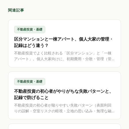
関連記事
不動産投資・基礎
区分マンションと一棟アパート、個人大家の管理・
記録はどう違う？
不動産投資でよく比較される「区分マンション」と「一棟
アパート」。個人大家向けに、初期費用・分散・管理（管
理組合や修繕積立）・空室リスク・自由度の違いを中立に
整理。どちらが上ではなく管理・記録の違いを解説。記録
を助けるアプリの立ち位置も紹介します。
不動産投資・基礎
不動産投資の初心者がやりがちな失敗パターンと、
記録で防げること
不動産投資の初心者が陥りやすい失敗パターン（表面利回
りの誤解・空室リスクの軽視・立地の思い込み・無理な融
資・出口を考えない等）を大家向けに一般的に整理。煽ら
ず、各失敗を「記録」でどう防げるかを解説。投資判断は
自己責任、記録を助けるアプリの立ち位置も紹介します。