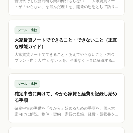
督促代行も税務判断も契約仲介もしない ── 大家賃貸ノー
トが「やらない」を選んだ理由を、開発の思想として語り
ます。多機能化ではなく、法令とプライバシーを尊重し、
長く寄り添う「記憶OS」をめざす考え方。
ツール・比較
大家賃貸ノートでできること・できないこと（正直
な機能ガイド）
大家賃貸ノートでできること・あえてやらないこと・料金
プラン・向く人/向かない人を、誇張なく正直に解説する機
能ガイド。導入前のミスマッチを防ぎ、自分に合うかを確
かめられます。
ツール・比較
確定申告に向けて、今から家賃と経費を記録し始め
る手順
確定申告の準備を「今から」始めるための手順を、個人大
家向けに解説。物件・契約・家賃の登録、経費・領収書を
ためる習慣、申告期に「出力するだけ」の状態にする方法
まで。今からでも間に合います。