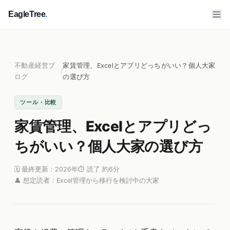
EagleTree
.
不動産経営ブ
家賃管理、Excelとアプリどっちがいい？個人大家
/
ログ
の選び方
ツール・比較
家賃管理、Excelとアプリどっ
ちがいい？個人大家の選び方
🗓 最終更新：2026年
⏱ 読了 約6分
👤 想定読者：Excel管理から移行を検討中の大家