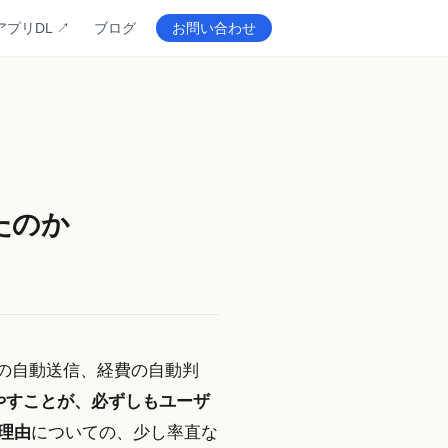
アプリDL ↗
ブログ
お問い合わせ
たのか
促の自動送信、経費の自動判
やすことが、必ずしもユーザ
理由
についての、少し率直な