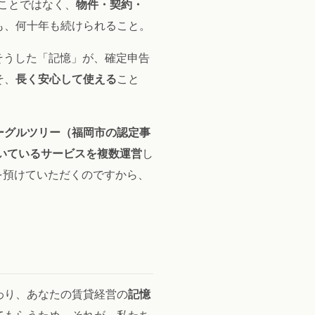
ことではなく、
物件・契約・
も、何十年も続けられること。
 そうした「記憶」が、確定申告
そ、
長く安心して使える
こと
ーグルツリー（福岡市の認定事
続いているサービスを複数運営
し
録を預けていただくのですから、
わり、あなたの賃貸経営の
記憶