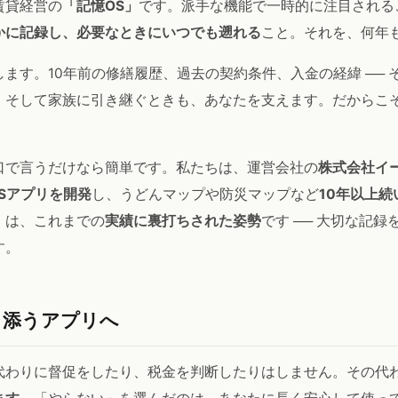
賃貸経営の
「記憶OS」
です。派手な機能で一時的に注目される
かに記録し、必要なときにいつでも遡れる
こと。それを、何年
ます。10年前の修繕履歴、過去の契約条件、入金の経緯 ──
、そして家族に引き継ぐときも、あなたを支えます。だからこ
。
口で言うだけなら簡単です。私たちは、運営会社の
株式会社イ
OSアプリを開発
し、うどんマップや防災マップなど
10年以上
」は、これまでの
実績に裏打ちされた姿勢
です ── 大切な記
す。
り添うアプリへ
代わりに督促をしたり、税金を判断したりはしません。その代