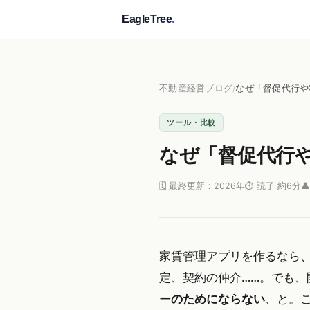
EagleTree
.
不動産経営ブログ
/
なぜ「督促代行や
ツール・比較
なぜ「督促代行
🗓 最終更新：2026年
⏱ 読了 約6分

家賃管理アプリを作るなら、
定、契約の仲介……。でも、
ーのためにならない
、と。