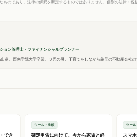
べたものであり、法律の解釈を断定するものではありません。個別の法律・税
ション管理士・ファイナンシャルプランナー
岡県出身。西南学院大学卒業。３児の母。子育てをしながら義母の不動産会社
ツール・比較
ツール
・でき
確定申告に向けて、今から家賃と経
スマホ