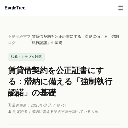
EagleTree
.
不動産経営ブ
賃貸借契約を公正証書にする：滞納に備える「強制
/
ログ
執行認諾」の基礎
法務・トラブル対応
賃貸借契約を公正証書にす
る：滞納に備える「強制執行
認諾」の基礎
🗓 最終更新：2026年
⏱ 読了 約7分
👤 想定読者：滞納に備える契約方法を調べている大家