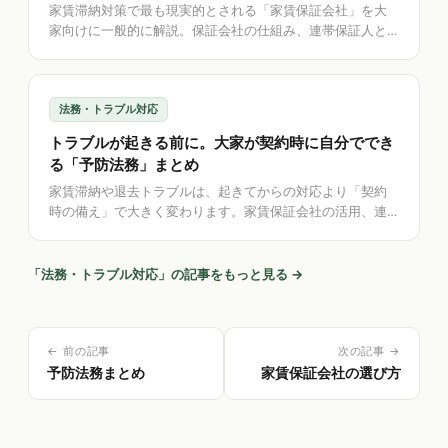
家賃滞納対策で最も現実的とされる「家賃保証会社」を大
家向けに一般的に解説。保証会社の仕組み、連帯保証人と
の違い、選ぶときに確認したい点、滞納時の流れ、そして
保証内容の記録を助けるアプリの考え方を整理します。
法務・トラブル対応
トラブルが起きる前に。大家が契約時に自分ででき
る「予防法務」まとめ
家賃滞納や退去トラブルは、起きてからの対応より「契約
時の備え」で大きく変わります。家賃保証会社の活用、連
帯保証人と極度額、公正証書、特約・緊急連絡先の整備な
ど、大家が自分でできる予防法務を一般的な観点から整
理。記録の整理を助けるアプリの考え方も解説します。
「
法務・トラブル対応
」の記事をもっと見る →
← 前の記事
次の記事 →
予防法務まとめ
家賃保証会社の選び方