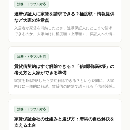
法務・トラブル対応
連帯保証人に家賃を請求できる？極度額・情報提供
など大家の注意点
入居者が家賃を滞納したとき、連帯保証人にどこまで請求
できるのか。大家向けに極度額（上限額）、保証人への情
報提供、請求時の注意点を一般的に解説。保証会社との関
係や、保証内容の記録を助けるアプリの考え方も整理しま
す。
法務・トラブル対応
賃貸借契約はすぐ解除できる？「信頼関係破壊」の
考え方と大家ができる準備
家賃を1回滞納したら契約解除できる？という疑問に、大家
向けに一般的に解説。賃貸借の解除で語られる「信頼関係
破壊の法理」、催告と解除の関係、ペット・無断転貸など
滞納以外の違反、そして解除を見据えて記録でできる準備
とアプリの考え方を整理します。
法務・トラブル対応
家賃保証会社の仕組みと選び方：滞納の自己解決を
支える土台