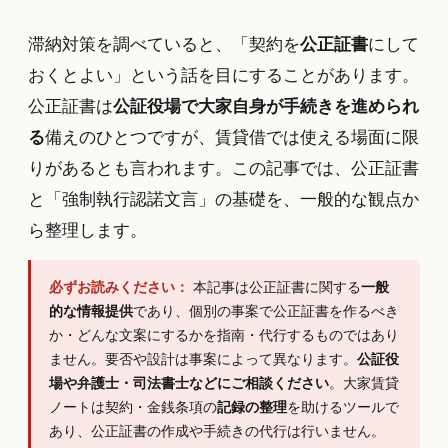
滞納対策を調べていると、「契約を
公正証書
にして
おくとよい」という話を目にすることがあります。
公正証書は
公証役場で大家自身が手続きを進められ
る
備えのひとつですが、賃貸借では使える場面に限
りがあるとも言われます。この記事では、公正証書
と「強制執行認諾文言」の基礎を、一般的な観点か
ら整理します。
必ずお読みください：
本記事は公正証書に関する
一般
的な情報提供
であり、個別の事案で公正証書を作るべき
か・どんな文案にするかを指南・代行するものではあり
ません。要否や設計は事案によって異なります。
公証役
場や弁護士・司法書士などにご相談ください
。大家賃貸
ノートは契約・金銭条項の
記録の整理
を助けるツールで
あり、公正証書の作成や手続きの代行は行いません。