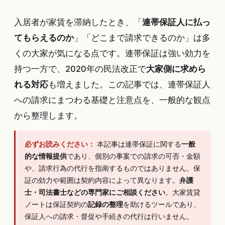
入居者が家賃を滞納したとき、「
連帯保証人に払っ
てもらえるのか
」「どこまで請求できるのか」は多
くの大家が気になる点です。連帯保証は強い効力を
持つ一方で、2020年の民法改正で
大家側に求めら
れる対応
も増えました。この記事では、連帯保証人
への請求にまつわる基礎と注意点を、一般的な観点
から整理します。
必ずお読みください：
本記事は連帯保証に関する
一般
的な情報提供
であり、個別の事案での請求の可否・金額
や、請求行為の代行を指南するものではありません。保
証の効力や範囲は契約内容によって異なります。
弁護
士・司法書士などの専門家にご相談ください
。大家賃貸
ノートは保証契約の
記録の整理
を助けるツールであり、
保証人への請求・督促や手続きの代行は行いません。