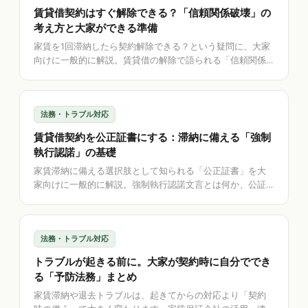
賃貸借契約はすぐ解除できる？「信頼関係破壊」の
考え方と大家ができる準備
家賃を1回滞納したら契約解除できる？という疑問に、大家
向けに一般的に解説。賃貸借の解除で語られる「信頼関係
破壊の法理」、催告と解除の関係、ペット・無断転貸など
滞納以外の違反、そして解除を見据えて記録でできる準備
とアプリの考え方を整理します。
法務・トラブル対応
賃貸借契約を公正証書にする：滞納に備える「強制
執行認諾」の基礎
家賃滞納に備える選択肢として知られる「公正証書」を大
家向けに一般的に解説。強制執行認諾文言とは何か、公証
役場で自分で進める流れ、賃貸借では使える場面が限られ
るという注意点、そして記録の整理を助けるアプリの考え
方を整理します。
法務・トラブル対応
トラブルが起きる前に。大家が契約時に自分ででき
る「予防法務」まとめ
家賃滞納や退去トラブルは、起きてからの対応より「契約