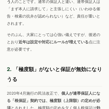
う
人のことです。通常の保証人と違い、連帯保証人は
「まず本人に請求して」と主張しにくい（いわゆる催
告・検索の抗弁が認められない）など、責任が重いと
されます。
そのぶん、大家にとっては心強い備えですが、後述の
とおり
近年は設定や対応にルールが増えている
点に注
意が必要です。
2.
「極度額」がないと保証が無効になり
うる
2020年4月施行の民法改正で、
個人が連帯保証人にな
る「根保証」契約では、極度額（上限額）の定めが必
須
とされました。極度額の定めを欠く個人根保証は
効