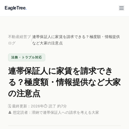
EagleTree
.
不動産経営ブ
連帯保証人に家賃を請求できる？極度額・情報提供
/
ログ
など大家の注意点
法務・トラブル対応
連帯保証人に家賃を請求でき
る？極度額・情報提供など大家
の注意点
🗓 最終更新：2026年
⏱ 読了 約7分
👤 想定読者：滞納で連帯保証人への請求を考える大家