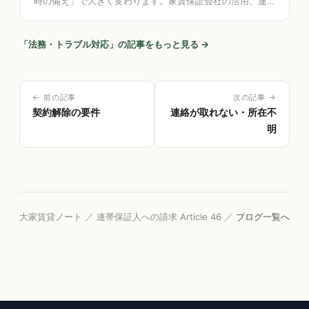
時の備え」で大きく変わります。家賃保証会社の活用、連
帯保証人と極度額、公正証書、特約・緊急連絡先の整備な
ど、大家が自分でできる予防法務を一般的な観点から整
理。記録の整理を助けるアプリの考え方も解説します。
「
法務・トラブル対応
」の記事をもっと見る →
← 前の記事
次の記事 →
契約解除の要件
連絡が取れない・所在不
明
大家賃貸ノート ／ 連帯保証人への請求 Article 46 ／
ブログ一覧へ