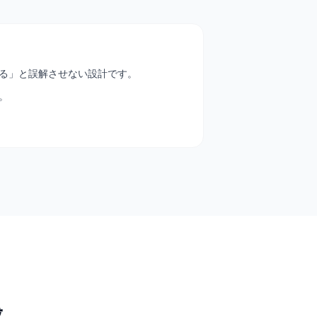
る」と誤解させない設計です。
。
成