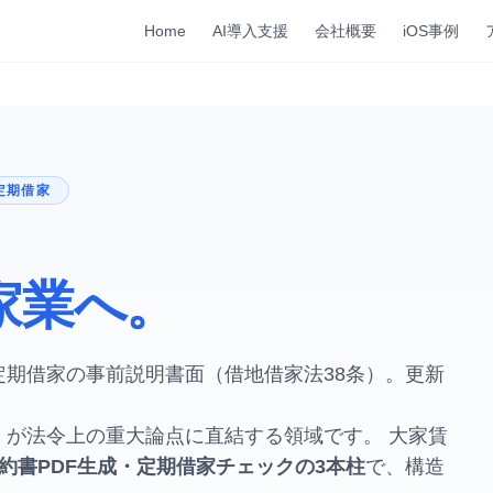
Home
AI導入支援
会社概要
iOS事例
 定期借家
、
家業へ。
期借家の事前説明書面（借地借家法38条）。更新
」が法令上の重大論点に直結する領域です。 大家賃
約書PDF生成・定期借家チェックの3本柱
で、構造