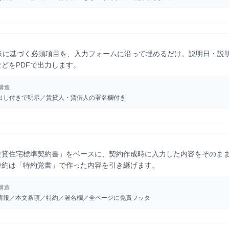
8条に基づく必須項目を、入力フォームに沿って埋めるだけ。説明日・説
どをPDFで出力します。
構造
出し付きで明示／賃貸人・賃借人の署名欄付き
賃貸住宅標準契約書」をベースに、契約作成時に入力した内容をそのま
特約は「特約覚書」で作った内容を引き継げます。
構造
情報／本文条項／特約／署名欄／全ページに免責フッタ