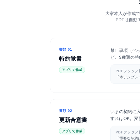
大家本人が作成で
PDFは自
書類
01
禁止事項（ペ
ど、9種類の
特約覚書
アプリで作成
PDFフッタ／
「本テンプレ
書類
02
いまの契約に
すればOK。変
更新合意書
アプリで作成
PDFフッタ／
「重要な契約