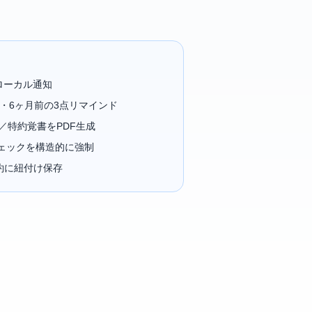
ローカル通知
前・6ヶ月前の3点リマインド
／特約覚書をPDF生成
ェックを構造的に強制
契約に紐付け保存