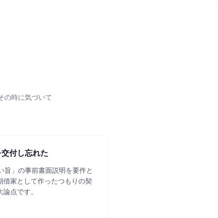
その時に気づいて
を交付し忘れた
ない旨」の事前書面説明を要件と
期借家として作ったつもりの契
大論点です。