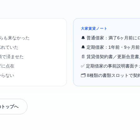
大家賃貸ノート
からも来なかった
🔔 普通借家：満了6ヶ月前に
忘れていた
🔔 定期借家：1年前・9ヶ月
頭で済ませた
📄 賃貸借契約書／更新合意書
ダに点在
✅ 定期借家の事前説明書面チ
からない
🗂️ 8種類の書類スロットで
のトップへ