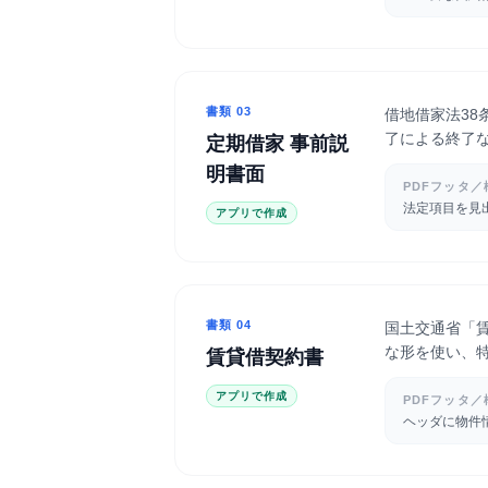
書類
03
借地借家法3
了による終了な
定期借家 事前説
明書面
PDFフッタ／
法定項目を見
アプリで作成
書類
04
国土交通省「
な形を使い、
賃貸借契約書
アプリで作成
PDFフッタ／
ヘッダに物件