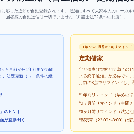
別に応じた通知が自動登録されます。 通知はすべて大家本人のローカル
居者宛の自動送信は一切行いません（弁護士法72条への配慮）。
1年〜6ヶ月前の3点リマインド
定期借家
了6ヶ月前から1年前までの間
定期借家は契約期間満了の1
と、法定更新（同一条件の継
よる終了通知」が必要です。
月前の3点でリマインドし、
録
1年前リマインド（早めの準
9ヶ月前リマインド（中間チ
」のヒント
6ヶ月前リマインド（法定
面が直接開く
深夜帯（22:00〜8:00）