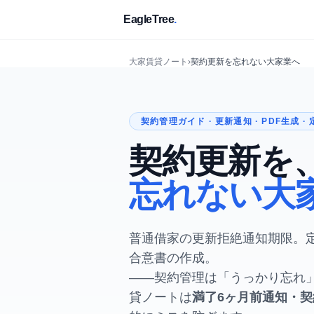
EagleTree
.
大家賃貸ノート
›
契約更新を忘れない大家業へ
契約管理ガイド · 更新通知 · PDF生成 ·
契約更新を
忘れない大
普通借家の更新拒絶通知期限。定
合意書の作成。
——契約管理は「うっかり忘れ
貸ノートは
満了6ヶ月前通知・契