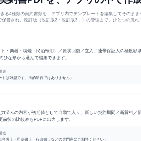
きる4種類の契約書類を、アプリ内でテンプレートを編集してそのままP
動で保管され、改訂版（改訂版2・改訂版3…）の管理まで、ひとつの流れ
ット・楽器・喫煙・民泊転用）／原状回復／立入／連帯保証人の極度額
特約ひな形から選んで編集できます。
構造
ートは雛型です。法的助言ではありません」
入力済みの内容が初期値として自動で入り、新しい契約期間／新賃料／
更前後の比較表もPDFに出力します。
構造
は弁護士・司法書士・行政書士などの専門家にご相談ください」