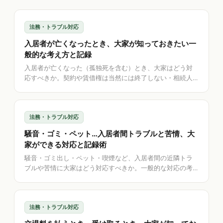
法務・トラブル対応
入居者が亡くなったとき、大家が知っておきたい一
般的な考え方と記録
入居者が亡くなった（孤独死を含む）とき、大家はどう対
応すべきか。契約や賃借権は当然には終了しない・相続人
への対応・残置物や原状回復・連帯保証人や保証会社との
関係を、一般的な観点から丁寧に整理。判断は専門家へ、
記録は自分で——というアプリの立ち位置も解説します。
法務・トラブル対応
騒音・ゴミ・ペット…入居者間トラブルと苦情、大
家ができる対応と記録術
騒音・ゴミ出し・ペット・喫煙など、入居者間の近隣トラ
ブルや苦情に大家はどう対応すべきか。一般的な対応の考
え方、やってはいけないこと、契約違反との関係、そして
対応を客観的に残す記録術を整理。記録を助けるアプリの
考え方も解説します。
法務・トラブル対応