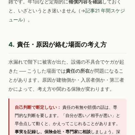
雑です。年1回など定期的に
補償内容を確認
しておく
と、いざというとき迷いません（→
記事21 年間スケジ
ュール
）。
4.
責任・原因が絡む場面の考え方
水漏れで階下に被害が出た、設備の不具合でケガが起
きた ── こうした場面では
責任の所在
が問題になるこ
とがあります。原因が建物側か・入居者側か・第三者
かによって、考え方や関わる保険が変わります。
自己判断で断定しない：
責任の有無や賠償の話は、専
門的な判断を要します。「自分が悪い／相手が悪い」と
早合点して動くと、かえってこじれることがあります。
事実を記録し、保険会社・専門家に相談
しましょう。深