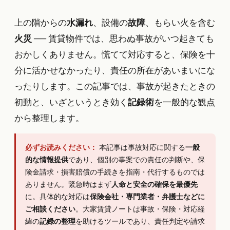
上の階からの
水漏れ
、設備の
故障
、もらい火を含む
火災
── 賃貸物件では、思わぬ事故がいつ起きても
おかしくありません。慌てて対応すると、保険を十
分に活かせなかったり、責任の所在があいまいにな
ったりします。この記事では、事故が起きたときの
初動と、いざというとき効く
記録術
を一般的な観点
から整理します。
必ずお読みください：
本記事は事故対応に関する
一般
的な情報提供
であり、個別の事案での責任の判断や、保
険金請求・損害賠償の手続きを指南・代行するものでは
ありません。緊急時はまず
人命と安全の確保を最優先
に。具体的な対応は
保険会社・専門業者・弁護士などに
ご相談ください
。大家賃貸ノートは事故・保険・対応経
緯の
記録の整理
を助けるツールであり、責任判定や請求