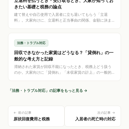
立退料を払うとき・受け取るとき、大家が知ってお
きたい基礎と税務の論点
建て替えや自己使用で入居者に立ち退いてもらう「立退
料」。大家向けに、立退料と正当事由の関係、金額に決ま
った相場がない理由、払ったとき・受け取ったときの税務
の論点を一般的に解説。判断は専門家へ、記録は自分で
——というアプリの立ち位置も整理します。
法務・トラブル対応
回収できなかった家賃はどうなる？「貸倒れ」の一
般的な考え方と記録
滞納された家賃が回収不能になったとき、税務上どう扱う
のか。大家向けに「貸倒れ」「未収家賃の計上」の一般的
な考え方と論点を、断定せず整理。判定は税理士へ、記録
は自分で——というアプリの立ち位置も解説します。
「
法務・トラブル対応
」の記事をもっと見る →
← 前の記事
次の記事 →
原状回復費用と税務
入居者の死亡時の対応