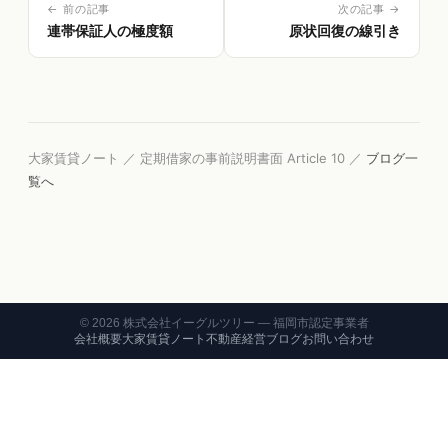
← 前の記事
次の記事 →
連帯保証人の極度額
原状回復の線引き
大家賃貸ノート ／ 定期借家の事前説明書面 Article 10 ／
ブログ一
覧へ
©
2026
株式会社イーグルツリー — 福岡市認定事業者
会社概要
大家賃貸ノート
不動産経営ブログ
お問い合わせ