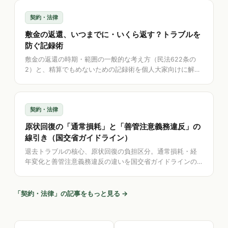
契約・法律
敷金の返還、いつまでに・いくら返す？トラブルを
防ぐ記録術
敷金の返還の時期・範囲の一般的な考え方（民法622条の
2）と、精算でもめないための記録術を個人大家向けに解
説。敷金・敷引・礼金を分けて記録し、退去関連書類をひ
もづける方法を紹介します。
契約・法律
原状回復の「通常損耗」と「善管注意義務違反」の
線引き（国交省ガイドライン）
退去トラブルの核心、原状回復の負担区分。通常損耗・経
年変化と善管注意義務違反の違いを国交省ガイドラインの
考え方で整理し、もめないための記録術を個人大家向けに
解説します。
「
契約・法律
」の記事をもっと見る →