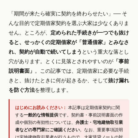
「期間が来たら確実に契約を終わらせたい」── そ
んな目的で定期借家契約を選ぶ大家は少なくありま
せん。ところが、
定められた手続きが一つでも抜け
ると、せっかくの定期借家が「普通借家」とみなさ
れ、契約が自動で続いてしまう
という重大な落とし
穴があります。とくに見落とされやすいのが
「事前
説明書面」
。この記事では、定期借家に必要な手続
きと、抜けたときに何が起きるか、そして
抜け漏れ
を防ぐ方法
を整理します。
はじめにお読みください：
本記事は定期借家契約に関
する
一般的な情報提供
です。契約書・事前説明書面の作
成や個別の有効性については、
弁護士・宅地建物取引業
者などの専門家にご確認ください
。なお、重要事項説明
は宅地建物取引業者が行うもので、大家賃貸ノートの対