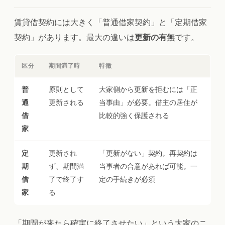
賃貸借契約には大きく「普通借家契約」と「定期借家
契約」があります。最大の違いは
更新の有無
です。
区分
期間満了時
特徴
普
原則として
大家側から更新を拒むには「正
通
更新される
当事由」が必要。借主の居住が
借
比較的強く保護される
家
定
更新され
「更新がない」契約。再契約は
期
ず、期間満
当事者の合意があれば可能。一
借
了で終了す
定の手続きが必須
家
る
「期間が来たら確実に終了させたい」という大家のニ