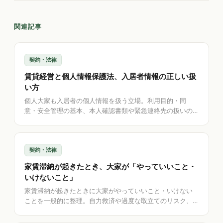
関連記事
契約・法律
賃貸経営と個人情報保護法、入居者情報の正しい扱
い方
個人大家も入居者の個人情報を扱う立場。利用目的・同
意・安全管理の基本、本人確認書類や緊急連絡先の扱いの
注意、不要情報の削除という発想を解説。国内保存・端末
ロックなどの安心設計も紹介します。
契約・法律
家賃滞納が起きたとき、大家が「やっていいこと・
いけないこと」
家賃滞納が起きたときに大家がやっていいこと・いけない
ことを一般的に整理。自力救済や過度な取立てのリスク、
保証会社・専門家に相談する正攻法、そして「記録は残
す・送信はしない」というアプリの考え方を解説します。