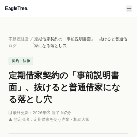
EagleTree
.
不動産経営ブ
定期借家契約の「事前説明書面」、抜けると普通借
/
ログ
家になる落とし穴
契約・法律
定期借家契約の「事前説明書
面」、抜けると普通借家にな
る落とし穴
🗓 最終更新：2026年
⏱ 読了 約7分
👤 想定読者：定期借家を使う専業・相続大家