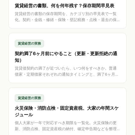
賃貸経営の書類、何を何年残す？保存期間早見表
賃貸経営の書類の保存期間を、カテゴリ別の早見表で一覧
化。契約・金銭・修繕・保険・登記税務・点検・退去の保
存年数の目安と、起算点の考え方を解説。保存期限を自動
算定する方法も紹介します。
賃貸経営の実務
契約満了6ヶ月前にやること（更新・更新拒絶の通
知）
賃貸借契約の満了が近づいたら、いつ何をすべきか。普通
借家・定期借家それぞれの通知タイミングと、満了6ヶ月前
に確認すること、更新合意書を残す重要性を個人大家向け
に解説します。
賃貸経営の実務
火災保険・消防点検・固定資産税、大家の年間スケ
ジュール
個人大家が一年で対応すべき期限を一覧化。火災保険の更
新、消防点検、固定資産税の納付、確定申告期などを整理
し、通知で「うっかり」を防ぐ方法を解説します。保存版