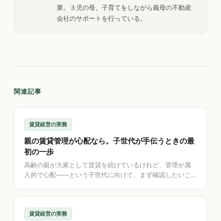
業。３児の母。子育てをしながら義母の不動産
会社のサポートを行っている。
関連記事
賃貸経営の実務
親の賃貸管理が心配なら。子世代が手伝うときの最
初の一歩
高齢の親が大家として賃貸を続けているけれど、管理が属
人的で心配——という子世代に向けて、まず確認したいこ
と、親世代に寄り添う進め方、大きな文字で親も続けやす
い記録のはじめ方、万一に備えて家族に引き継げる形にす
る手順を解説します。
賃貸経営の実務