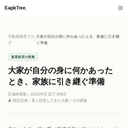
EagleTree
.
不動産経営ブロ
大家が自分の身に何かあったとき、家族に引き継
/
グ
ぐ準備
賃貸経営の実務
大家が自分の身に何かあった
とき、家族に引き継ぐ準備
🗓 最終更新：2026年
⏱ 読了 約6分
👤 想定読者：長く経営してきた大家／その家族