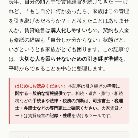
長年、自分の頭と手で賃貸経営を続けてきた ── け
れど、「もし自分に何かあったら、家族はこの管理
を引き継げるだろうか？」と考えたことはありませ
んか。賃貸経営は
属人化しやすい
もの。契約も入金
も修繕の経緯も「自分しか分からない」状態だと、
いざというとき家族がとても困ります。この記事で
は、
大切な人を困らせないための引き継ぎ準備
を、
平時からできることを中心に整理します。
はじめにお読みください：
本記事は引き継ぎの
準備に
関する一般的な情報提供
です。相続・遺言・贈与・相続
税などの
手続きや法律・税務の判断は、司法書士・税理
士・弁護士などの専門家にご確認ください
。大家賃貸ノ
ートは賃貸経営の
記録・整理
を助けるツールです。