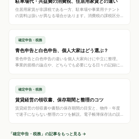
駐車場代・共益費の消費税、住居用家賃との違い
住居用家賃が非課税である一方、駐車場や事業用テナント
の賃料は扱いが異なる場合があります。消費税の課税区分
の一般的な考え方と、賃料・共益費・駐車場代を分けて記
録する重要性を解説します。
確定申告・税務
青色申告と白色申告、個人大家はどう選ぶ？
青色申告と白色申告の違いを個人大家向けに中立に整理。
事業的規模の論点や、どちらでも必要になる日々の記録に
ついて解説します。方式の選択・判断は税理士・税務署に
ご確認ください。
確定申告・税務
賃貸経営の領収書、保存期間と整理のコツ
賃貸経営の領収書や書類の保存期間の目安と、物件・年度
で迷子にならない整理のコツを解説。電子帳簿保存法の誤
解（紙原本は別途保管）も整理し、保存期限を自動算定す
る方法を紹介します。
「
確定申告・税務
」の記事をもっと見る →