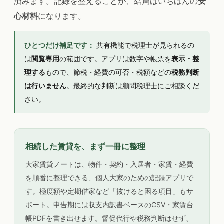
済みます。記録を整えることが、結局はいちばんの
安
心材料
になります。
ひとつだけ補足です：
共有機能で税理士が見られるの
は
閲覧専用
の範囲です。アプリは数字や帳票を
表示・整
理する
もので、節税・経費の可否・税額などの
税務判断
は行いません
。最終的な判断は顧問税理士にご相談くだ
さい。
相続した賃貸を、まず一冊に整理
大家賃貸ノートは、物件・契約・入居者・家賃・経費
を順番に整理できる、個人大家のための記録アプリで
す。極度額や定期借家など「抜けると困る項目」もサ
ポート。申告期には収支内訳書ベースのCSV・家賃台
帳PDFを書き出せます。督促代行や税務判断はせず、