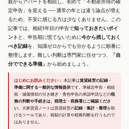
親からアパートを相続し、初めて「不動産所得の確
定申告」を迎える ── 通常の年とは違う論点が増え
るため、不安に感じる方は少なくありません。この
記事では、相続1年目の申告で
知っておきたいポイ
ント
と、申告期に慌てないために
今から残しておく
べき記録
を、知識ゼロからでも分かるように順番に
整理します。難しい判断は専門家に任せつつ、
「自
分でできる準備」
から始めましょう。
はじめにお読みください：
本記事は
賃貸経営の記録・
準備に関する一般的な情報提供
です。準確定申告・相続
税・減価償却の引き継ぎ・青色申告の承認申請などの
税
務の判断や手続きは、税理士・税務署にご確認くださ
い
。大家賃貸ノートは賃貸経営の
記録・集計・整理
を助
けるツールであり、税額の計算や税務判断を行うもので
はありません。