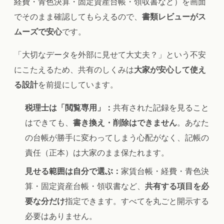
経費・青色決算・固定資産台帳・領収書など）を画面
でそのまま確認してもらえるので、
書類レビューがス
ムーズで安心
です。
「大切なデータを外部に見せて大丈夫？」という不安
にこたえるため、共有のしくみは
大家が安心して使え
る設計
を前提にしています。
税理士は「閲覧専用」：
共有された記録を見ること
はできても、
書き換え・削除はできません
。あなた
の台帳が勝手に変わってしまう心配がなく、記帳の
責任（正本）は大家のまま保たれます。
見せる範囲は自分で選ぶ：
家賃台帳・経費・青色決
算・固定資産台帳・領収書など、
共有する項目を必
要な分だけ
指定できます。すべてを丸ごと開示する
必要はありません。