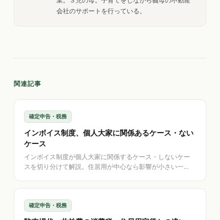
業。３児の母。子育てをしながら義母の不動産
会社のサポートを行っている。
関連記事
確定申告・税務
インボイス制度、個人大家に関係あるケース・ない
ケース
インボイス制度が個人大家に関係するケース・しないケー
スを切り分けて解説。住居用が中心なら影響が小さい一
方、事業用テナントや駐車場があると論点が出ることも。
取引先の登録番号を控える方法も紹介します。
確定申告・税務