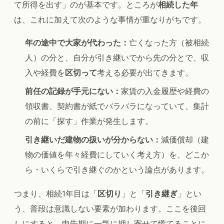
て所得を出す」のが基本です。ところが
相続した年
は、これに加えて次のような事情が重なりがちです。
年の途中で大家が代わった：
亡くなった方（被相続
人）の分と、自分が引き継いでから先の分とで、収
入や経費を
区切って
考える必要が出てきます。
前任の記録が手元にない：
家賃の入金履歴や経費の
領収書、契約書が紙でバラバラになっていて、集計
の前に「探す」作業が発生します。
引き継いだ建物の扱いが分からない：
減価償却（建
物の価値を年々経費にしていく考え方）を、どこか
ら・いくらで引き継ぐのかという論点があります。
つまり、相続1年目は「
区切り
」と「
引き継ぎ
」とい
う、普段は意識しない要素が加わります。ここを後回
しにすると、申告期に一気に押し寄せて慌てることに